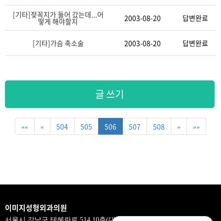
[기타]
젖꼭지가 들어 갔는데...어
2003-08-20
답변완료
떻게 해야할지
[기타]
가슴 축소술
2003-08-20
답변완료
글 쓰기
««
«
504
505
506
507
508
»
»»
이미지성형외과의원
서울시 강남구 테헤란로 514,10층(대치동,삼흥제2빌딩)