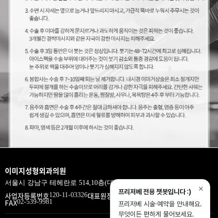
이미지성형외과의원
서울시 강남구 테헤란로 514,10층(대치동,삼흥제2빌딩)
✕
프리저베 전용 챗봇입니다 :)
사업자등록번호
대표원장
Tel.
120-11-03326
이홍기
02-539-9933
FAX
02-539-9981
프리저베 시술·예약을 안내해요.
무엇이든 편하게 물어보세요.