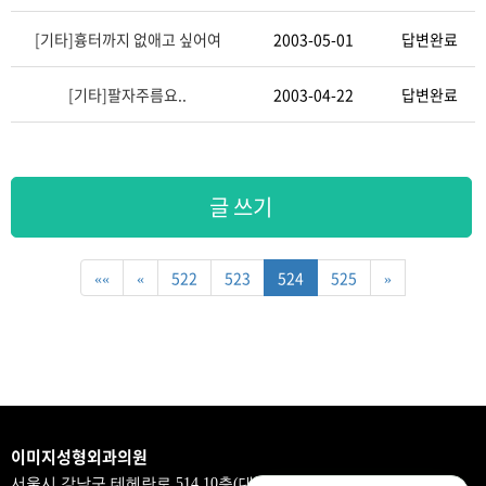
[기타]
흉터까지 없애고 싶어여
2003-05-01
답변완료
[기타]
팔자주름요..
2003-04-22
답변완료
글 쓰기
««
«
522
523
524
525
»
이미지성형외과의원
서울시 강남구 테헤란로 514,10층(대치동,삼흥제2빌딩)